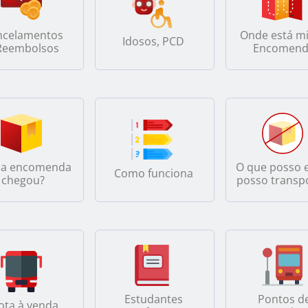
ncelamentos
Onde está m
Idosos, PCD
Reembolsos
Encomend
ha encomenda
O que posso 
Como funciona
chegou?
posso transp
Estudantes
Pontos d
ota à venda