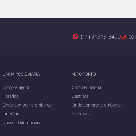
(11) 91919-5400
co
LINHA RODOVIÁRIA
AEROPORTO
Compre agora
Como Funciona
Horários
Destinos
Onde comprar e embarcar
Onde comprar e embarcar
Itinerários
Itinerários
Nossos Diferenciais