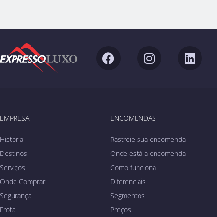
F
I
L
a
n
i
c
s
n
e
t
k
b
a
e
o
g
d
EMPRESA
ENCOMENDAS
o
r
i
k
a
n
Historia
Rastreie sua encomenda
m
Destinos
Onde está a encomenda
Serviços
Como funciona
Onde Comprar
Diferenciais
Segurança
Segmentos
Frota
Preços