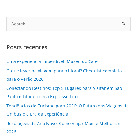
P
e
s
Posts recentes
q
u
Uma experiência imperdível: Museu do Café
i
O que levar na viagem para o litoral? Checklist completo
s
para o Verão 2026
a
Conectando Destinos: Top 5 Lugares para Visitar em São
r
Paulo e Litoral com a Expresso Luxo
p
Tendências de Turismo para 2026: O Futuro das Viagens de
o
Ônibus e a Era da Experiência
r
Resoluções de Ano Novo: Como Viajar Mais e Melhor em
:
2026