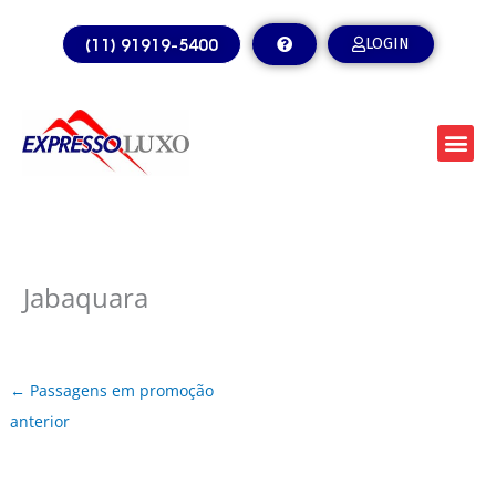
Ir
para
(11) 91919-5400
LOGIN
o
conteúdo
Jabaquara
←
Passagens em promoção
anterior