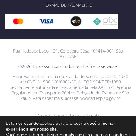
FORMAS DE PAGAMENTO
Rua Haddock Lobo, 131, Cerqueira César, 01414-001, São
Paulo/SP
©2026 Expresso Luxo. Todos os direitos reservados
Empresa permissionária do Estado de São Paulo desde 1950
sob CNPJ 61.586.160/0001-59, AUTOS 994/DER/1950,
devidamente autorizada e regulamentada pela ARTESP - Agência
Reguladora de Transporte Público Delegado do Estado de São
Paulo. Para saber mais, acesse: www.artesp.sp.gov.br
Autorizada e regulamentada pela
Estamos usando cookies para oferecer a você a melhor
experiência em nosso site.
Você pode saber mais sobre quais cookies estamos usando ou